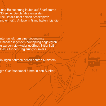
g und Beleuchtung laufen auf Sparflamme.
30 seiner Berufsjahre unter den
ine Details über seinen Arbeitsplatz
und er heißt: Anlage in Gang halten, bis die
untertunnelt, um eine sogenannte
einander liegenden zweispurig angelegten
 wurden sie wieder geöffnet. Hitler ließ
s Basis für den Regierungsbunker zu
n Übungen nahmen neben echten Ministern
gte Glasfaserkabel führte in den Bunker