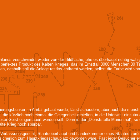
lands verschwindet wieder von der Bildfläche, ehe es überhaupt richtig wa
 perfektes Produkt des Kalten Krieges, das im Ernstfall 3000 Menschen 30 Ta
n, deshalb soll die Anlage restlos entkernt werden; selbst die Farbe wird v
erungsbunker im Ahrtal gebaut wurde, lässt schaudern, aber auch die monströ
e kürzlich noch einmal die Gelegenheit erhielten, in die Unterwelt einzutau
ser Geist eingemauert werden soll. Denn in der „Dienststelle Marienthal“, s
lte Krieg noch spürbar.
, Verfassungsgericht, Staatsoberhaupt und Länderkammer eines Staates zurüc
cherlich zum Hauptkriegsschauplatz geworden wäre. Fast jeder Besucher erli