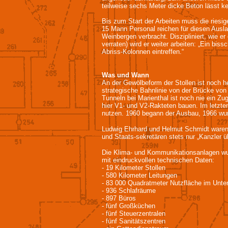
teilweise sechs Meter dicke Beton lässt ke
Bis zum Start der Arbeiten muss die riesi
15 Mann Personal reichen für diesen Ausla
Weinbergen verbracht. Diszipliniert, wie er
verraten) wird er weiter arbeiten: „Ein bis
Abriss-Kolonnen eintreffen.“
Was und Wann
An der Gewölbeform der Stollen ist noch h
strategische Bahnlinie von der Brücke von
Tunneln bei Marienthal ist noch nie ein Zu
hier V1- und V2-Rakteten bauen. Im letzte
nutzen. 1960 begann der Ausbau, 1966 wurde
Ludwig Ehrhard und Helmut Schmidt waren 
und Staats-sekretären stets nur „Kanzler üb
Die Klima- und Kommunikationsanlagen wurd
mit eindruckvollen technischen Daten:
- 19 Kilometer Stollen
- 580 Kilometer Leitungen
- 83 000 Quadratmeter Nutzfläche im Unte
- 936 Schlafräume
- 897 Büros
- fünf Großküchen
- fünf Steuerzentralen
- fünf Sanitätszentren