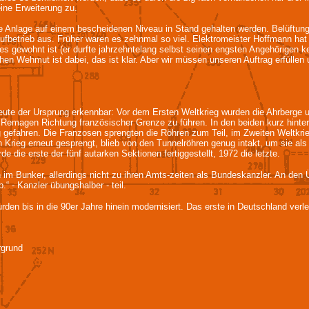
ine Erweiterung zu.
ge Anlage auf einem bescheidenen Niveau in Stand gehalten werden. Belüftun
ufbetrieb aus. Früher waren es zehnmal so viel. Elektromeister Hoffmann hat 
 es gewohnt ist (er durfte jahrzehntelang selbst seinen engsten Angehörigen ke
schen Wehmut ist dabei, das ist klar. Aber wir müssen unseren Auftrag erfüllen 
eute der Ursprung erkennbar: Vor dem Ersten Weltkrieg wurden die Ahrberge 
 Remagen Richtung französischer Grenze zu führen. In den beiden kurz hinter
g gefahren. Die Franzosen sprengten die Röhren zum Teil, im Zweiten Weltkrieg
n Krieg erneut gesprengt, blieb von den Tunnelröhren genug intakt, um sie al
 die erste der fünf autarken Sektionen fertiggestellt, 1972 die letzte.
im Bunker, allerdings nicht zu ihren Amts-zeiten als Bundeskanzler. An de
.“ - Kanzler übungshalber - teil.
en bis in die 90er Jahre hinein modernisiert. Das erste in Deutschland verle
rgrund