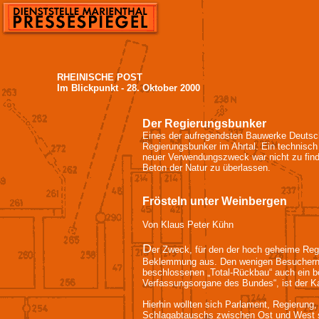
RHEINISCHE POST
Im Blickpunkt - 28. Oktober 2000
Der Regierungsbunker
Eines der aufregendsten Bauwerke Deutsch
Regierungsbunker im Ahrtal. Ein technisch
neuer Verwendungszweck war nicht zu finde
Beton der Natur zu überlassen.
Frösteln unter Weinbergen
Von Klaus Peter Kühn
D
er Zweck, für den der hoch geheime Regi
Beklemmung aus. Den wenigen Besuchern, di
beschlossenen „Total-Rückbau“ auch ein bö
Verfassungsorgane des Bundes“, ist der Ka
Hierhin wollten sich Parlament, Regierung
Schlagabtauschs zwischen Ost und West si