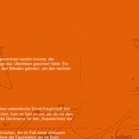
hrgenommen werden konnte: der
ge das Überleben gesichert hätte. Ein
on den Wänden gekratzt, um den nackten
se unterirdische Ersatzhauptstadt löst
chen, kam es fast so vor, als ob mit dem
o der Deckname für den „Ausweichsitz der
kziehen, der im Fall eines atomaren
egt der Faszination der im Berg