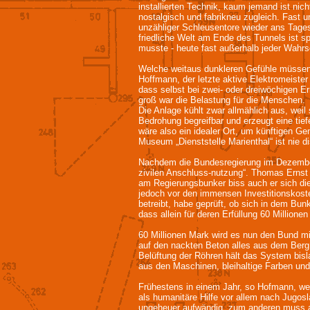
installierten Technik, kaum jemand ist nich
nostalgisch und fabrikneu zugleich. Fast 
unzähliger Schleusentore wieder ans Tagesli
friedliche Welt am Ende des Tunnels ist s
musste - heute fast außerhalb jeder Wahrsch
Welche weitaus dunkleren Gefühle müssen j
Hoffmann, der letzte aktive Elektromeister 
dass selbst bei zwei- oder dreiwöchigen Ern
groß war die Belastung für die Menschen.
Die Anlage kühlt zwar allmählich aus, wei
Bedrohung begreifbar und erzeugt eine tief
wäre also ein idealer Ort, um künftigen G
Museum „Dienststelle Marienthal“ ist nie di
Nachdem die Bundesregierung im Dezember
zivilen Anschluss-nutzung“. Thomas Ernst 
am Regierungsbunker biss auch er sich die 
jedoch vor den immensen Investitionskost
betreibt, habe geprüft, ob sich in dem Bun
dass allein für deren Erfüllung 60 Millio
60 Millionen Mark wird es nun den Bund m
auf den nackten Beton alles aus dem Berg
Belüftung der Röhren hält das System bisl
aus den Maschinen, bleihaltige Farben un
Frühestens in einem Jahr, so Hofmann, werd
als humanitäre Hilfe vor allem nach Jugosl
ungeheuer aufwändig, zum anderen muss all