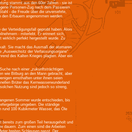
chtung stammt aus den 60er Jahren - sie ist
gezogene Personen-Zug nach dem Passieren
Stahl - die Freude über die unversehrte,
 von den Erbauern angenommen werden
er Verteidigungsfall geprobt haben. Alois
lnehmern - miterlebt. Er erinnert sich,
 wirklich perfekt hergestellt wurde. Zu
en kalt. Sie macht das Ausmaß der atomaren
gte „Ausweichsitz der Verfassungsorgane“
rend des Kalten Krieges plagten. Aber ein
uche nach einer „zukunftsträchtigen
en wie Bitburg an den Mann gebracht, aber
enigen ernsthaften unter ihnen seien
hnellen Brüter das Kernwasserwunderland
r solchen Nutzung sind jedoch so streng,
ergangenen Sommer wurde entschieden, bis
iefergebirge umgeben. Die ständige
von rund 100 Kubikmeter Wasser, das Öle
st bereits zum großen Teil herausgeholt und
re dauern. Zum einen sind die Arbeiten
eter breiten Schleusen passt. Der